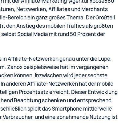
 mit der Affiliate-Marketing-Agentur xpose360
turen, Netzwerken, Affiliates und Merchants
ile-Bereich ein ganz großes Thema. Der Großteil
eht den Anstieg des mobilen Traffics als größten
 selbst Social Media mit rund 50 Prozent der
 in Affiliate-Netzwerken genau unter die Lupe,
um. Zanox beispielsweise hat im vergangenen
acken können. Inzwischen wird jeder sechste
 In anderen Affiliate-Netzwerken hat der mobile
telligen Prozentsatz erreicht. Dieser Entwicklung
eichend Beachtung schenken und entsprechend
schließlich spielt das Smartphone mittlerweile
er Verbraucher, und eine abnehmende Nutzung ist