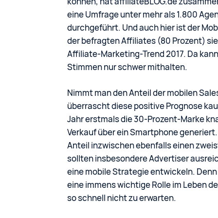
können, hat affiliateBLOG.de zusammen
eine Umfrage unter mehr als 1.800 Agen
durchgeführt. Und auch hier ist der Mob
der befragten Affiliates (80 Prozent) si
Affiliate-Marketing-Trend 2017. Da kann
Stimmen nur schwer mithalten.
Nimmt man den Anteil der mobilen Sales
überrascht diese positive Prognose ka
Jahr erstmals die 30-Prozent-Marke kn
Verkauf über ein Smartphone generiert.
Anteil inzwischen ebenfalls einen zweis
sollten insbesondere Advertiser ausr
eine mobile Strategie entwickeln. Denn 
eine immens wichtige Rolle im Leben d
so schnell nicht zu erwarten.