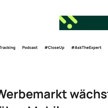
Tracking
Podcast
#CloseUp
#AskTheExpert
 Werbemarkt wächs