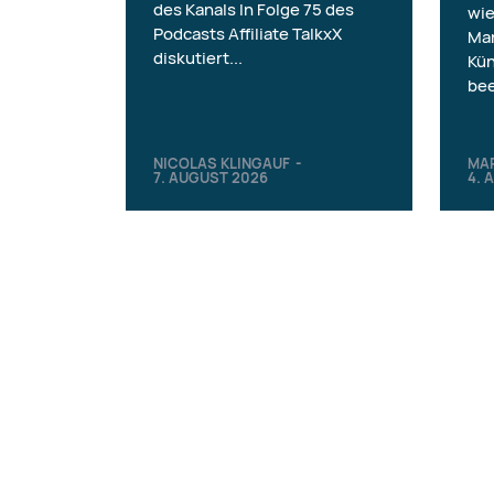
des Kanals In Folge 75 des
wie
Podcasts Affiliate TalkxX
Mar
diskutiert...
Kün
bee
NICOLAS KLINGAUF
-
MA
7. AUGUST 2026
4. 