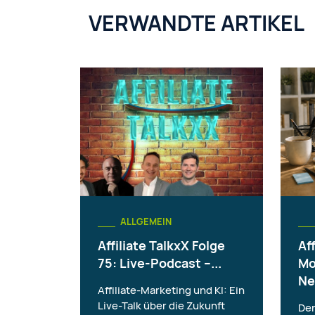
VERWANDTE ARTIKEL
ALLGEMEIN
Affiliate TalkxX Folge
Aff
75: Live-Podcast –...
Mo
Ne
Affiliate-Marketing und KI: Ein
Live-Talk über die Zukunft
Der