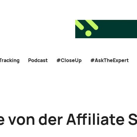
Tracking
Podcast
#CloseUp
#AskTheExpert
e von der Affiliat