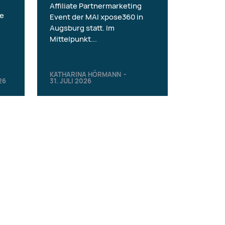
Affiliate Partnermarketing
ie
Event der MAI xpose360 in
Augsburg statt. Im
Mittelpunkt...
KATHARINA HÖRMANN
-
26
31. JULI 2026