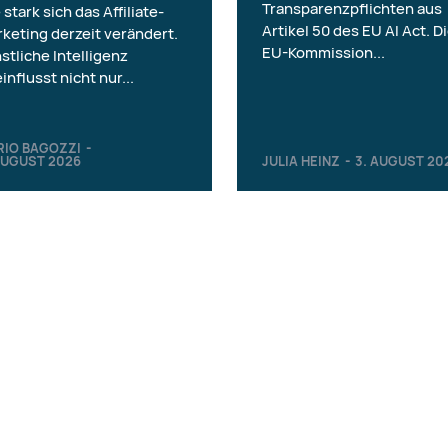
Transparenzpflichten aus
 stark sich das Affiliate-
Artikel 50 des EU AI Act. D
keting derzeit verändert.
EU-Kommission...
stliche Intelligenz
influsst nicht nur...
RIO BAGOZZI
-
AUGUST 2026
JULIA HEINZ
-
3. AUGUST 20