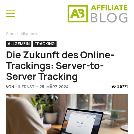
Start
Allgemein
ALLGEMEIN
TRACKING
Die Zukunft des Online-
Trackings: Server-to-
Server Tracking
26771
VON
LIL ERNST
-
25. MÄRZ 2024