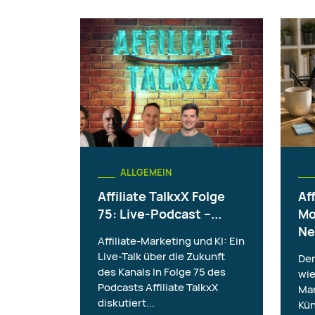
ALLGEMEIN
Affiliate TalkxX Folge
Aff
75: Live-Podcast –...
Mo
Ne
Affiliate-Marketing und KI: Ein
Live-Talk über die Zukunft
Der
des Kanals In Folge 75 des
wie
Podcasts Affiliate TalkxX
Mar
diskutiert...
Kün