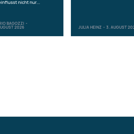
influsst nicht nur...
RIO BAGOZZI
-
AUGUST 2026
JULIA HEINZ
-
3. AUGUST 20