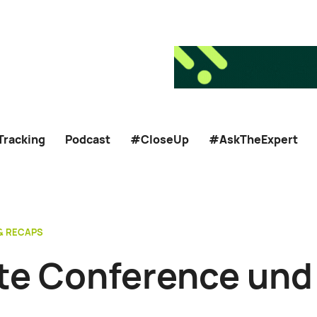
Tracking
Podcast
#CloseUp
#AskTheExpert
& RECAPS
te Conference und 1