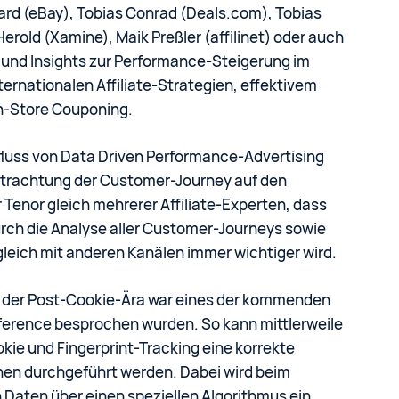
ard (eBay), Tobias Conrad (Deals.com), Tobias
erold (Xamine), Maik Preßler (affilinet) oder auch
 und Insights zur Performance-Steigerung im
ternationalen Affiliate-Strategien, effektivem
In-Store Couponing.
nfluss von Data Driven Performance-Advertising
Betrachtung der Customer-Journey auf den
r Tenor gleich mehrerer Affiliate-Experten, dass
durch die Analyse aller Customer-Journeys sowie
leich mit anderen Kanälen immer wichtiger wird.
n der Post-Cookie-Ära war eines der kommenden
nference besprochen wurden. So kann mittlerweile
kie und Fingerprint-Tracking eine korrekte
nen durchgeführt werden. Dabei wird beim
 Daten über einen speziellen Algorithmus ein