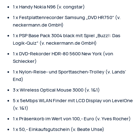
1 x Handy Nokia N96 (v. congstar)
1 x Festplattenrecorder Samsung „DVD HR750“ (v.
neckermann.de GmbH)
1 x PSP Base Pack 3004 black mit Spiel „Buzz!: Das
Logik-Quiz“ (v. neckermann.de GmbH)
1 x DVD-Rekorder HDR-80 5600 New York (von
Schlecker)
1 x Nylon-Reise- und Sporttaschen-Trolley (v. Lands‘
End)
3 x Wireless Optical Mouse 3000 (v. 1&1)
5 x 5eMbps WLAN Finder mit LCD Display von LevelOne
(v. 1&1)
1 x Präsenkorb im Wert von 100,- Euro (v. Yves Rocher)
1 x 50,- Einkaufsgutschein (v. Beate Uhse)