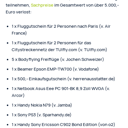
teilnehmen,
Sachpreise
im Gesamtwert von über 5.000,-
Euro verlost:
1 x Fluggutschein für 2 Personen nach Paris (v. Air
France)
1 x Fluggutschein für 2 Personen für das
Citystreckennetz der TUIfly.com (v. TUIfly.com)
5 x Bodyflying Freiflüge (v. Jochen Schweizer)
1 x Beamer Epson EMP-TW700 (v. Vodafone)
1 x 500,- Einkaufsgutschein (v. herrenausstatter.de)
1 x Netbook Asus Eee PC 901-BK 8,9 Zoll WVGA (v.
Arcor)
1 x Handy Nokia N79 (v. Jamba)
1 x Sony PS3 (v. Sparhandy.de)
1 x Handy Sony Ericsson C902 Bond Edition (von o2)