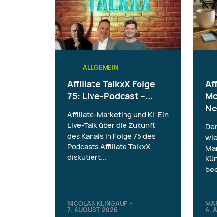
ALLGEMEIN
Affiliate TalkxX Folge
Aff
75: Live-Podcast –...
Mo
Ne
Affiliate-Marketing und KI: Ein
Live-Talk über die Zukunft
Der
des Kanals In Folge 75 des
wie
Podcasts Affiliate TalkxX
Mar
diskutiert...
Kün
bee
NICOLAS KLINGAUF
-
MA
7. AUGUST 2026
4. 