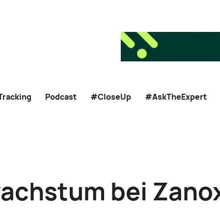
Tracking
Podcast
#CloseUp
#AskTheExpert
chstum bei Zanox