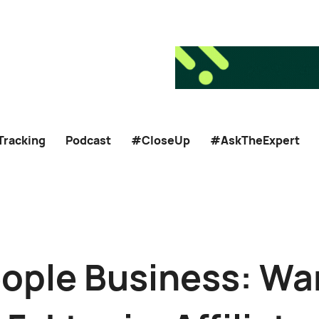
Tracking
Podcast
#CloseUp
#AskTheExpert
People Business: W