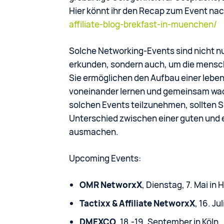
Hier könnt ihr den Recap zum Event na
affiliate-blog-brekfast-in-muenchen/
Solche Networking-Events sind nicht n
erkunden, sondern auch, um die menschl
Sie ermöglichen den Aufbau einer leben
voneinander lernen und gemeinsam wac
solchen Events teilzunehmen, sollten S
Unterschied zwischen einer guten und e
ausmachen.
Upcoming Events:
OMR NetworxX
, Dienstag, 7. Mai in
Tactixx & Affiliate NetworxX
, 16. J
DMEXCO
, 18.-19. September in Köln