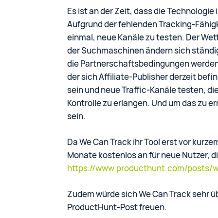
Es ist an der Zeit, dass die Technologie 
Aufgrund der fehlenden Tracking-Fähigk
einmal, neue Kanäle zu testen. Der We
der Suchmaschinen ändern sich ständig
die Partnerschaftsbedingungen werden im
der sich Affiliate-Publisher derzeit be
sein und neue Traffic-Kanäle testen, d
Kontrolle zu erlangen. Und um das zu e
sein.
Da We Can Track ihr Tool erst vor kurzem
Monate kostenlos an für neue Nutzer, 
https://www.producthunt.com/posts/
Zudem würde sich We Can Track sehr 
ProductHunt-Post freuen.