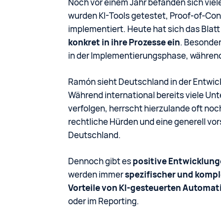
Noch vor einem Jahr befanden sich vie
wurden KI-Tools getestet, Proof-of-Con
implementiert. Heute hat sich das Bla
konkret in ihre Prozesse ein
. Besonde
in der Implementierungsphase, während 
Ramón sieht Deutschland in der Entwi
Während international bereits viele U
verfolgen, herrscht hierzulande oft n
rechtliche Hürden und eine generell vo
Deutschland.
Dennoch gibt es
positive Entwicklun
werden immer
spezifischer und komp
Vorteile von KI-gesteuerten Automat
oder im Reporting.