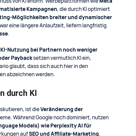
nfluss von KI enorm. Werbeplattformen wie
Meta
matisierte Kampagnen
, die durch KI optimiert
ting-Möglichkeiten breiter und dynamischer
 eine längere Anlaufzeit, liefern langfristig
sse
.
e
KI-Nutzung bei Partnern noch weniger
 oder Payback
setzen vermutlich KI ein,
rio glaubt, dass sich auch hier in den
en abzeichnen werden.
n durch KI
skutieren, ist die
Veränderung der
teme. Während Google noch dominiert, nutzen
nguage Models) wie Perplexity AI für
irkungen auf
SEO und Affiliate-Marketing
.