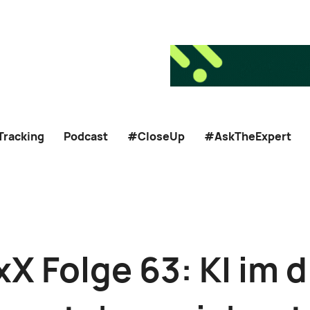
Tracking
Podcast
#CloseUp
#AskTheExpert
kxX Folge 63: KI im 