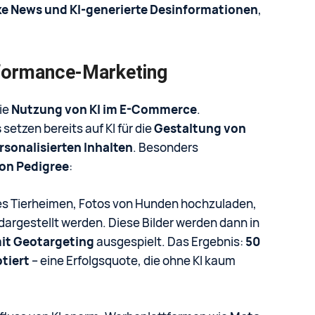
ke News und KI-generierte Desinformationen
,
formance-Marketing
ie
Nutzung von KI im E-Commerce
.
s
setzen bereits auf KI für die
Gestaltung von
onalisierten Inhalten
. Besonders
on Pedigree
:
es Tierheimen, Fotos von Hunden hochzuladen,
 dargestellt werden. Diese Bilder werden dann in
it Geotargeting
ausgespielt. Das Ergebnis:
50
tiert
– eine Erfolgsquote, die ohne KI kaum