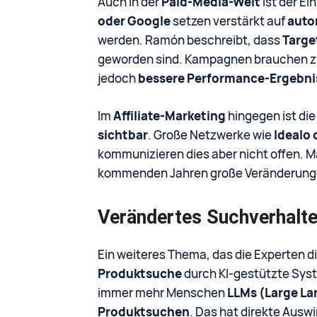
Auch in der
Paid-Media-Welt
ist der Ei
oder Google
setzen verstärkt auf
auto
werden. Ramón beschreibt, dass
Targe
geworden sind. Kampagnen brauchen zwar
jedoch
bessere Performance-Ergebni
Im
Affiliate-Marketing
hingegen ist di
sichtbar
. Große Netzwerke wie
Idealo
kommunizieren dies aber nicht offen. Ma
kommenden Jahren große Veränderung
Verändertes Suchverhalte
Ein weiteres Thema, das die Experten di
Produktsuche
durch KI-gestützte Sys
immer mehr Menschen
LLMs (Large La
Produktsuchen
. Das hat direkte Ausw