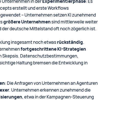
le Unternehmen in der
Experimentierphase
: Es
cepts erstellt und erste Workflows
tt gewendet – Unternehmen setzen KI zunehmend
rs
größere Unternehmen
sind mittlerweile weiter
der deutsche Mittelstand oft noch zögerlich ist.
cklung insgesamt noch etwas
rückständig
.
nternehmen
fortgeschrittene KI-Strategien
och Skepsis. Datenschutzbestimmungen,
rsichtige Haltung bremsen die Entwicklung in
gen
: Die Anfragen von Unternehmen an Agenturen
lexer
. Unternehmen erkennen zunehmend die
isierungen
, etwa in der Kampagnen-Steuerung