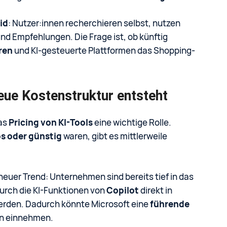
id
: Nutzer:innen recherchieren selbst, nutzen
d Empfehlungen. Die Frage ist, ob künftig
ren
und KI-gesteuerte Plattformen das Shopping-
neue Kostenstruktur entsteht
as
Pricing von KI-Tools
eine wichtige Rolle.
s oder günstig
waren, gibt es mittlerweile
 neuer Trend: Unternehmen sind bereits tief in das
urch die KI-Funktionen von
Copilot
direkt in
rden. Dadurch könnte Microsoft eine
führende
en einnehmen.