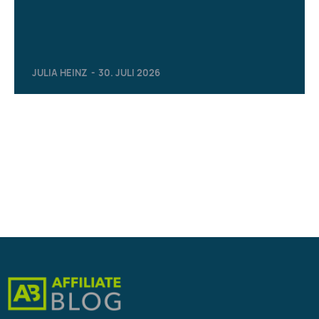
JULIA HEINZ
-
30. JULI 2026