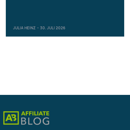
JULIA HEINZ
-
30. JULI 2026