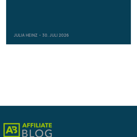
JULIA HEINZ
-
30. JULI 2026