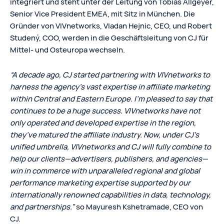
integriert und steht unter der Leitung von Tobias Allgeyer,
Senior Vice President EMEA, mit Sitz in München. Die
Gründer von VIVnetworks, Vladan Hejnic, CEO, und Robert
Studený, COO, werden in die Geschäftsleitung von CJ für
Mittel- und Osteuropa wechseln.
“A decade ago, CJ started partnering with VIVnetworks to
harness the agency’s vast expertise in affiliate marketing
within Central and Eastern Europe. I’m pleased to say that
continues to be a huge success. VIVnetworks have not
only operated and developed expertise in the region,
they’ve matured the affiliate industry. Now, under CJ’s
unified umbrella, VIVnetworks and CJ will fully combine to
help our clients—advertisers, publishers, and agencies—
win in commerce with unparalleled regional and global
performance marketing expertise supported by our
internationally renowned capabilities in data, technology,
and partnerships.”
so Mayuresh Kshetramade, CEO von
CJ.