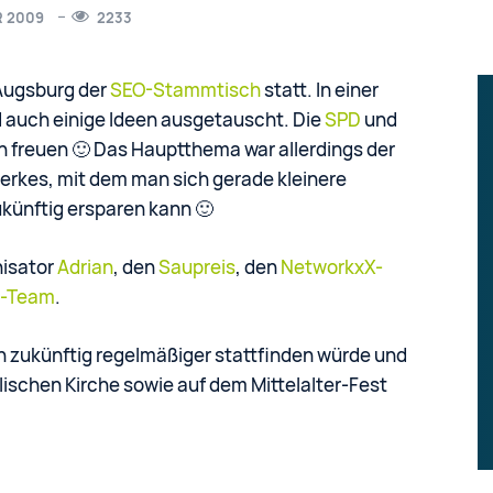
R 2009
2233
Augsburg der
SEO-Stammtisch
statt. In einer
d auch einige Ideen ausgetauscht. Die
SPD
und
ch freuen 🙂 Das Hauptthema war allerdings der
erkes, mit dem man sich gerade kleinere
künftig ersparen kann 🙂
nisator
Adrian
, den
Saupreis
, den
NetworkxX-
o-Team
.
 zukünftig regelmäßiger stattfinden würde und
ischen Kirche sowie auf dem Mittelalter-Fest