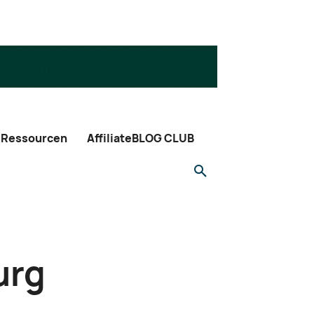
Ressourcen
AffiliateBLOG CLUB
urg