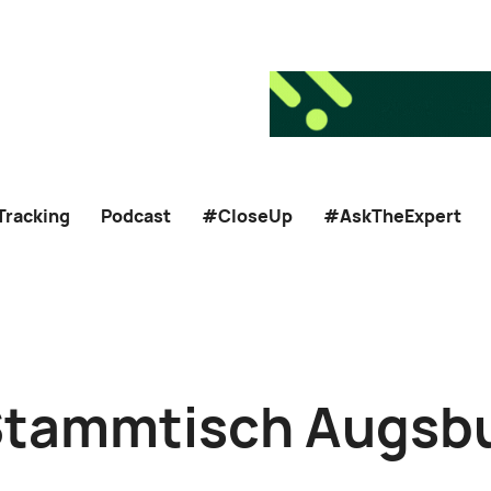
Tracking
Podcast
#CloseUp
#AskTheExpert
Stammtisch Augsb