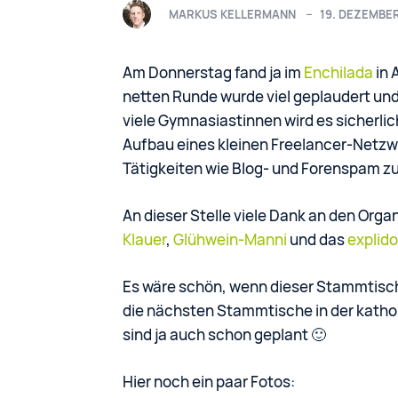
MARKUS KELLERMANN
19. DEZEMBE
Am Donnerstag fand ja im
Enchilada
in 
netten Runde wurde viel geplaudert un
viele Gymnasiastinnen wird es sicherli
Aufbau eines kleinen Freelancer-Netzw
Tätigkeiten wie Blog- und Forenspam zu
An dieser Stelle viele Dank an den Orga
Klauer
,
Glühwein-Manni
und das
explid
Es wäre schön, wenn dieser Stammtisch
die nächsten Stammtische in der kathol
sind ja auch schon geplant 🙂
Hier noch ein paar Fotos: