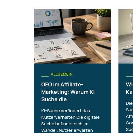
ALLGEMEIN
GEO im Affiliate-
Wi
Marketing: Warum KI-
Kar
Suche die...
Die
Suc
KI-Suche verändert das
Aff
Nutzerverhalten Die digitale
Goo
Suche befindet sich im
Suc
Wandel. Nutzer erwarten