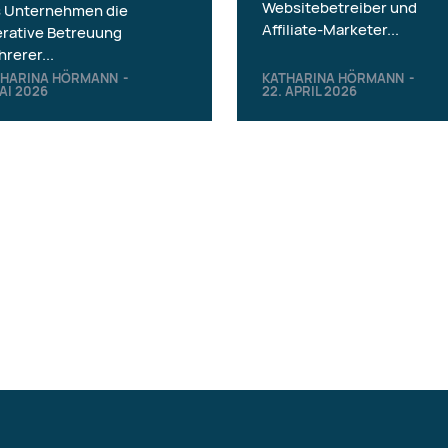
Websitebetreiber und
s Unternehmen die
Affiliate-Marketer...
rative Betreuung
rerer...
THARINA HÖRMANN
-
KATHARINA HÖRMANN
-
MAI 2026
22. APRIL 2026