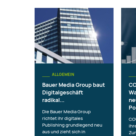
ALLGEMEIN
Bauer Media Group baut
CO
Digitalgeschäft
Wa
radikal...
ne
Por
Die Bauer Media Group
richtet ihr digitales
CO
Publishing grundlegend neu
ihr
aus und zieht sich in
Zum