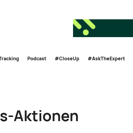
Tracking
Podcast
#CloseUp
#AskTheExpert
gs-Aktionen