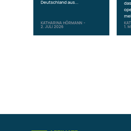
Deutschland aus...
da
ope
meh
KATHARINA HÖRMANN
-
KA
2. JULI 2026
1. 