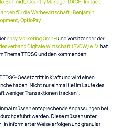
Felix Schmidt, Country Manager DACH, Impact
ancen für die Werbewirtschaft | Benjamin
lopment, OptioPay
der
easy Marketing GmbH
und Vorsitzender der
desverband Digitale Wirtschaft (BVDW) e. V.
hat
s zum Thema TTDSG und den kommenden
 TTDSG-Gesetz tritt in Kraft und wird einen
anche haben. Nicht nur einmal fiel im Laufe des
nft weniger Transaktionen tracken“.
 einmal müssen entsprechende Anpassungen bei
n durchgeführt werden. Diese müssen unter
, in informierter Weise erfolgen und granular