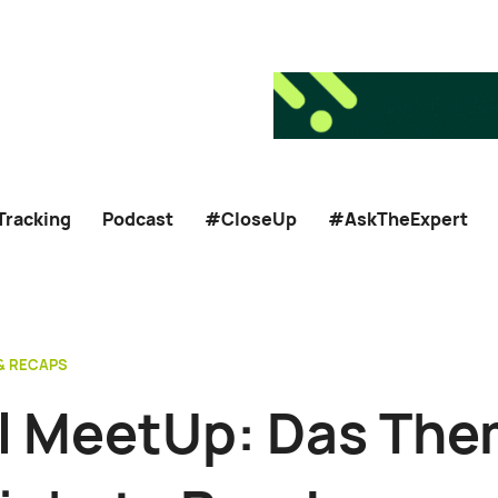
Tracking
Podcast
#CloseUp
#AskTheExpert
& RECAPS
al MeetUp: Das Th