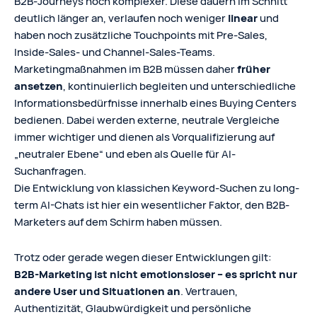
B2B‑Journeys noch komplexer. Diese dauern im Schnitt
deutlich länger an, verlaufen noch weniger
linear
und
haben noch zusätzliche Touchpoints mit Pre-Sales,
Inside-Sales- und Channel-Sales-Teams.
Marketingmaßnahmen im B2B müssen daher
früher
ansetzen
, kontinuierlich begleiten und unterschiedliche
Informationsbedürfnisse innerhalb eines Buying Centers
bedienen. Dabei werden externe, neutrale Vergleiche
immer wichtiger und dienen als Vorqualifizierung auf
„neutraler Ebene“ und eben als Quelle für AI-
Suchanfragen.
Die Entwicklung von klassichen Keyword-Suchen zu long-
term AI-Chats ist hier ein wesentlicher Faktor, den B2B-
Marketers auf dem Schirm haben müssen.
Trotz oder gerade wegen dieser Entwicklungen gilt:
B2B‑Marketing ist nicht emotionsloser – es spricht nur
andere User und Situationen an
. Vertrauen,
Authentizität, Glaubwürdigkeit und persönliche