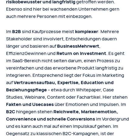
risikobewusster und langfristig
getroffen werden.
Ebenso sind hier bei wachsenden Unternehmen gern
auch mehrere Personen mit einbezogen.
Im
B2B
sind Kaufprozesse meist
komplexer
: Mehrere
Stakeholder sind involviert, Entscheidungen dauern
länger und basieren auf
BusinessMehrwert
,
EffizienzGewinnen und
Return on Investment
. Es geht
im SaaS-Bereich nicht selten darum, einen Prozess zu
vereinfachen und das erworbene Produkt langfristig zu
integrieren. Entsprechend liegt der Fokus im Marketing
auf
Vertrauensaufbau, Expertise, Education und
Beziehungspflege
– etwa durch Whitepaper, Case
Studies, Webinare, Content oder Fachartikel. Hier stehen
Fakten und Usecases
über Emotionen und Impulsen. Im
B2C
hingegen stehen
Reichweite, Markenemotion,
Convenience und schnelle Conversions
im Vordergrund
und es kann auch mal auf einen Impulskauf gehen. Im
Gegensatz zu klassischen B2C-Kampagnen, ist der