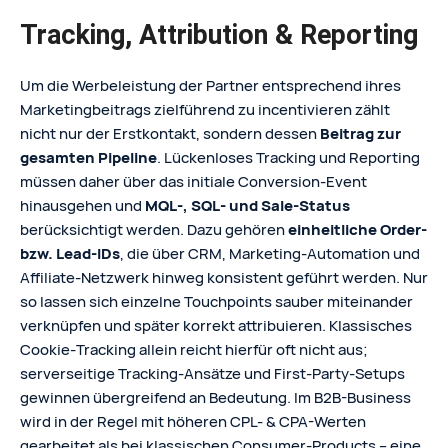
Tracking, Attribution & Reporting
Um die Werbeleistung der Partner entsprechend ihres
Marketingbeitrags zielführend zu incentivieren zählt
nicht nur der Erstkontakt, sondern dessen
Beitrag zur
gesamten Pipeline
. Lückenloses Tracking und Reporting
müssen daher über das initiale Conversion‑Event
hinausgehen und
MQL‑, SQL‑ und Sale‑Status
berücksichtigt werden. Dazu gehören
einheitliche Order‑
bzw. Lead‑IDs
, die über CRM, Marketing‑Automation und
Affiliate‑Netzwerk hinweg konsistent geführt werden. Nur
so lassen sich einzelne Touchpoints sauber miteinander
verknüpfen und später korrekt attribuieren. Klassisches
Cookie‑Tracking allein reicht hierfür oft nicht aus;
serverseitige Tracking‑Ansätze und First‑Party‑Setups
gewinnen übergreifend an Bedeutung. Im B2B-Business
wird in der Regel mit höheren CPL- & CPA-Werten
gearbeitet als bei klassischen Consumer-Products – eine