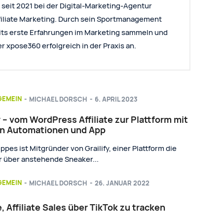
 seit 2021 bei der Digital-Marketing-Agentur
filiate Marketing. Durch sein Sportmanagement
its erste Erfahrungen im Marketing sammeln und
r xpose360 erfolgreich in der Praxis an.
GEMEIN
MICHAEL DORSCH
-
6. APRIL 2023
y – vom WordPress Affiliate zur Plattform mit
n Automationen und App
ppes ist Mitgründer von Grailify, einer Plattform die
r über anstehende Sneaker...
GEMEIN
MICHAEL DORSCH
-
26. JANUAR 2022
 Affiliate Sales über TikTok zu tracken