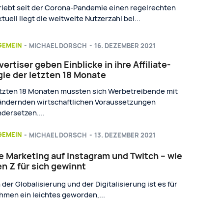
rlebt seit der Corona-Pandemie einen regelrechten
tuell liegt die weltweite Nutzerzahl bei...
GEMEIN
MICHAEL DORSCH
-
16. DEZEMBER 2021
ertiser geben Einblicke in ihre Affiliate-
gie der letzten 18 Monate
etzten 18 Monaten mussten sich Werbetreibende mit
ändernden wirtschaftlichen Voraussetzungen
dersetzen....
GEMEIN
MICHAEL DORSCH
-
13. DEZEMBER 2021
te Marketing auf Instagram und Twitch – wie
n Z für sich gewinnt
 der Globalisierung und der Digitalisierung ist es für
men ein leichtes geworden,...