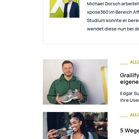
Michael Dorsch arbeitet
xpose360 im Bereich Af
Studium konnte er bere
wendet diese nun bei de
ALL
Grailif
eigene
Edgar Su
ihre Use
ALL
5 Wege,