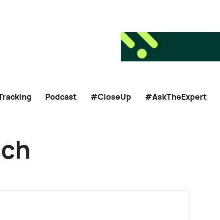
Tracking
Podcast
#CloseUp
#AskTheExpert
sch