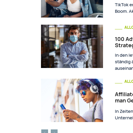
TikTok e
Boom. Ak
ALL
100 Adv
Strate
In den l
ständig 
auseinan
ALL
Affilia
man Ge
In Zeiten
Unterneh