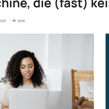
ne, die (fast) kei
2025
6081