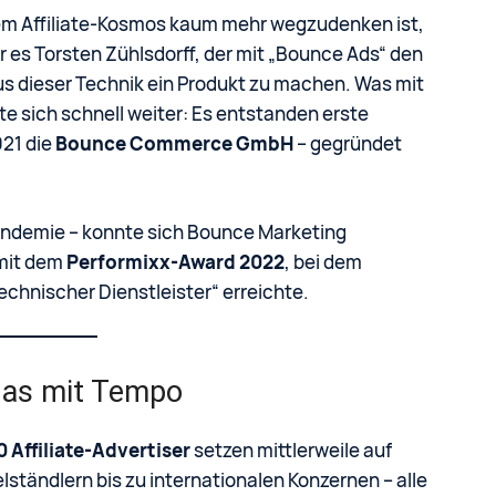
m Affiliate-Kosmos kaum mehr wegzudenken ist,
ar es Torsten Zühlsdorff, der mit „Bounce Ads“ den
us dieser Technik ein Produkt zu machen. Was mit
 sich schnell weiter: Es entstanden erste
021 die
Bounce Commerce GmbH
– gegründet
andemie – konnte sich Bounce Marketing
 mit dem
Performixx-Award 2022
, bei dem
chnischer Dienstleister“ erreichte.
das mit Tempo
0 Affiliate-Advertiser
setzen mittlerweile auf
tändlern bis zu internationalen Konzernen – alle