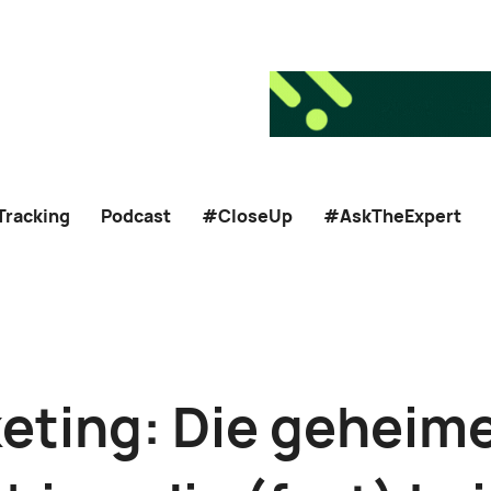
Tracking
Podcast
#CloseUp
#AskTheExpert
eting: Die geheim