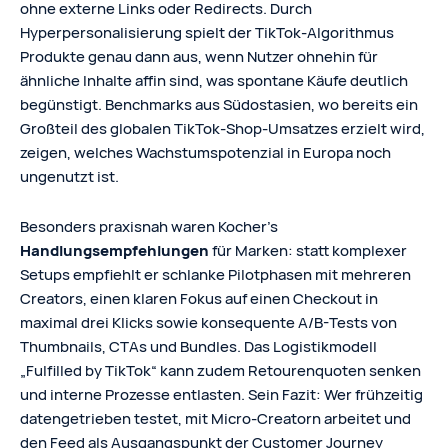
ohne externe Links oder Redirects. Durch
Hyperpersonalisierung spielt der TikTok-Algorithmus
Produkte genau dann aus, wenn Nutzer ohnehin für
ähnliche Inhalte affin sind, was spontane Käufe deutlich
begünstigt. Benchmarks aus Südostasien, wo bereits ein
Großteil des globalen TikTok-Shop-Umsatzes erzielt wird,
zeigen, welches Wachstumspotenzial in Europa noch
ungenutzt ist.
Besonders praxisnah waren Kocher’s
Handlungsempfehlungen
für Marken: statt komplexer
Setups empfiehlt er schlanke Pilotphasen mit mehreren
Creators, einen klaren Fokus auf einen Checkout in
maximal drei Klicks sowie konsequente A/B-Tests von
Thumbnails, CTAs und Bundles. Das Logistikmodell
„Fulfilled by TikTok“ kann zudem Retourenquoten senken
und interne Prozesse entlasten. Sein Fazit: Wer frühzeitig
datengetrieben testet, mit Micro-Creatorn arbeitet und
den Feed als Ausgangspunkt der Customer Journey