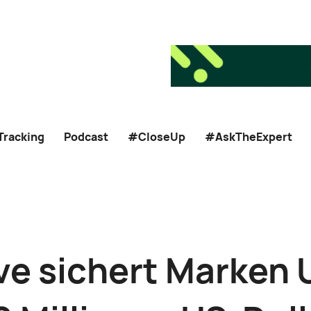
Tracking
Podcast
#CloseUp
#AskTheExpert
ive sichert Marken