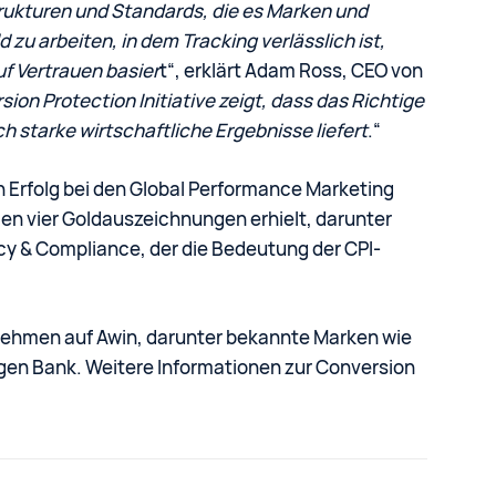
ukturen und Standards, die es Marken und
zu arbeiten, in dem Tracking verlässlich ist,
uf Vertrauen basier
t“, erklärt Adam Ross, CEO von
ion Protection Initiative zeigt, dass das Richtige
ch starke wirtschaftliche Ergebnisse liefert
.“
 Erfolg bei den Global Performance Marketing
n vier Goldauszeichnungen erhielt, darunter
cy & Compliance, der die Bedeutung der CPI-
nehmen auf Awin, darunter bekannte Marken wie
gen Bank. Weitere Informationen zur Conversion