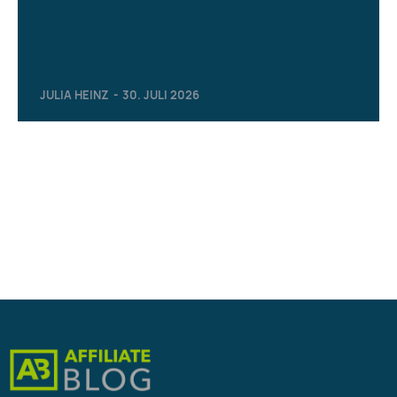
JULIA HEINZ
-
30. JULI 2026