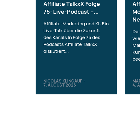
Affiliate TalkxX Folge
Aff
75: Live-Podcast –...
Mo
Ne
Affiliate-Marketing und KI: Ein
Live-Talk über die Zukunft
Der
des Kanals In Folge 75 des
wie
Podcasts Affiliate TalkxX
Mar
diskutiert...
Kün
bee
NICOLAS KLINGAUF
-
MA
7. AUGUST 2026
4. 