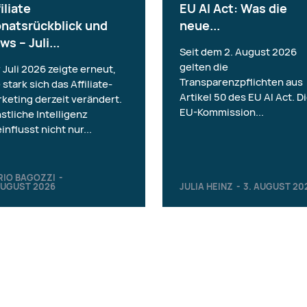
iliate
EU AI Act: Was die
natsrückblick und
neue...
ws – Juli...
Seit dem 2. August 2026
gelten die
 Juli 2026 zeigte erneut,
Transparenzpflichten aus
 stark sich das Affiliate-
Artikel 50 des EU AI Act. D
keting derzeit verändert.
EU-Kommission...
stliche Intelligenz
influsst nicht nur...
RIO BAGOZZI
-
AUGUST 2026
JULIA HEINZ
-
3. AUGUST 20