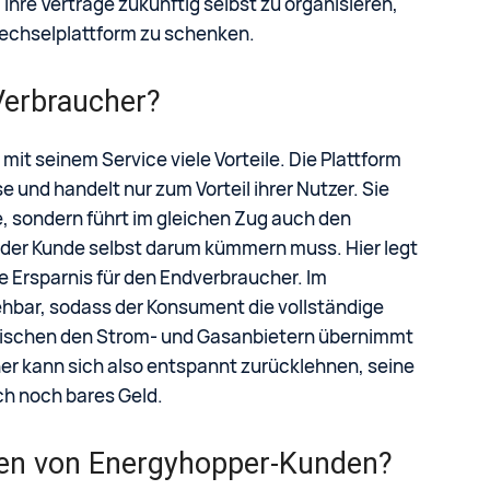
hre Verträge zukünftig selbst zu organisieren,
echselplattform zu schenken.
 Verbraucher?
t seinem Service viele Vorteile. Die Plattform
 und handelt nur zum Vorteil ihrer Nutzer. Sie
, sondern führt im gleichen Zug auch den
 der Kunde selbst darum kümmern muss. Hier legt
 Ersparnis für den Endverbraucher. Im
sehbar, sodass der Konsument die vollständige
zwischen den Strom- und Gasanbietern übernimmt
er kann sich also entspannt zurücklehnen, seine
ch noch bares Geld.
den von Energyhopper-Kunden?