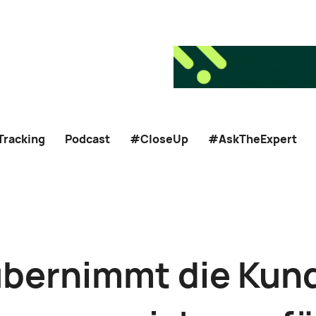
Tracking
Podcast
#CloseUp
#AskTheExpert
bernimmt die Kun