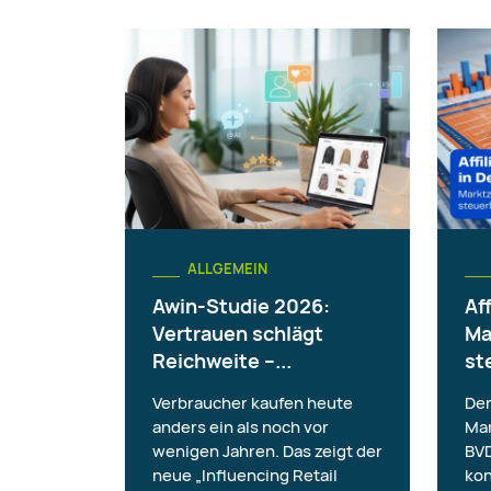
ALLGEMEIN
Awin-Studie 2026:
Af
Vertrauen schlägt
Ma
Reichweite –...
st
Verbraucher kaufen heute
Der
anders ein als noch vor
Mar
wenigen Jahren. Das zeigt der
BVD
neue „Influencing Retail
kon