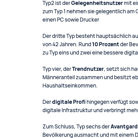
Typ2 ist der
Gelegenheitsnutzer
mit e
zum Typ 1 nehmen sie gelegentlich am G
einen PC sowie Drucker
Der dritte Typ besteht hauptsächlich a
von 42 Jahren. Rund
10 Prozent
der Bev
zu Typ eins und zwei eine bessere digita
Typ vier, der
Trendnutzer
, setzt sich 
Männeranteil zusammen und besitzt eb
Haushaltseinkommen.
Der
digitale Profi
hingegen verfügt sow
digitale Infrastruktur und verbringt me
Zum Schluss, Typ sechs der
Avantgard
Bevölkerung ausmacht und mit einem Du