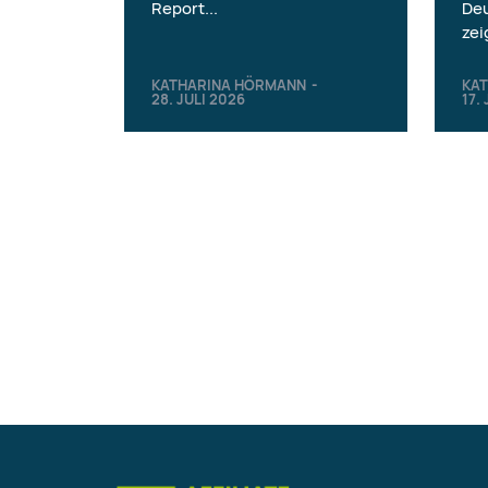
Report...
Deu
zei
KATHARINA HÖRMANN
-
KA
28. JULI 2026
17.