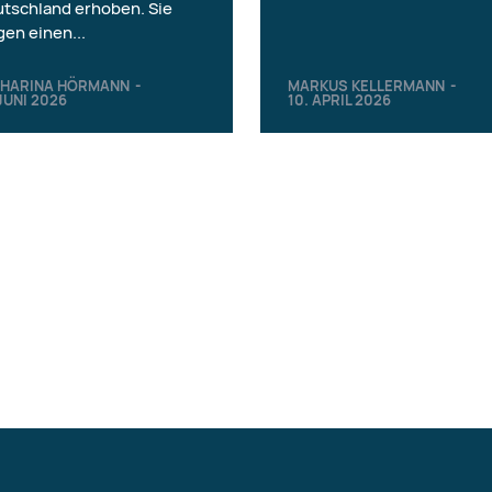
tschland erhoben. Sie
gen einen...
THARINA HÖRMANN
-
MARKUS KELLERMANN
-
 JUNI 2026
10. APRIL 2026