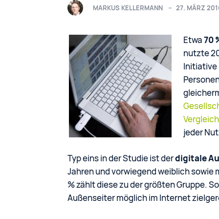
MARKUS KELLERMANN
27. MÄRZ 201
Etwa
70 
nutzte 20
Initiativ
Personen 
gleicher
Gesellsc
Vergleich
jeder Nut
Typ eins in der Studie ist der
digitale A
Jahren und vorwiegend weiblich sowie 
% zählt diese zu der größten Gruppe. So 
Außenseiter möglich im Internet zielge