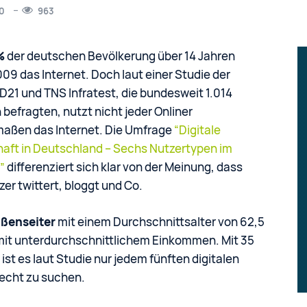
0
963
%
der deutschen Bevölkerung über 14 Jahren
09 das Internet. Doch laut einer Studie der
e D21 und TNS Infratest, die bundesweit 1.014
befragten, nutzt nicht jeder Onliner
maßen das Internet. Die Umfrage
“Digitale
haft in Deutschland – Sechs Nutzertypen im
”
differenziert sich klar von der Meinung, dass
zer twittert, bloggt und Co.
ußenseiter
mit einem Durchschnittsalter von 62,5
mit unterdurchschnittlichem Einkommen. Mit 35
ist es laut Studie nur jedem fünften digitalen
recht zu suchen.